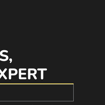
S,
XPERT