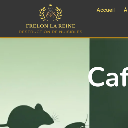
Accueil
À
Caf