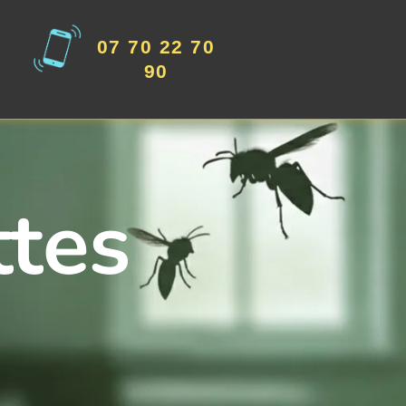
07 70 22 70
90
ttes