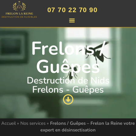
07 70 22 70 90
Frelons /
Guêpes
Destruction de Nids
Frelons - Guêpes
Accueil
»
Nos services
»
Frelons / Guêpes – Frelon la Reine votre
expert en désinsectisation